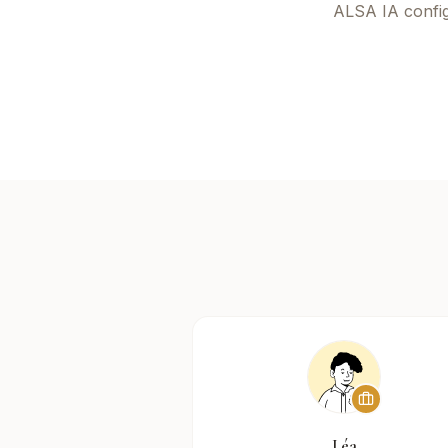
ALSA IA
config
Léa