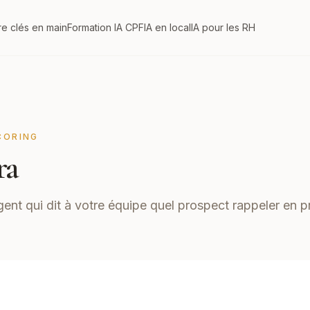
re clés en main
Formation IA CPF
IA en local
IA pour les RH
CORING
ra
gent qui dit à votre équipe quel prospect rappeler en p