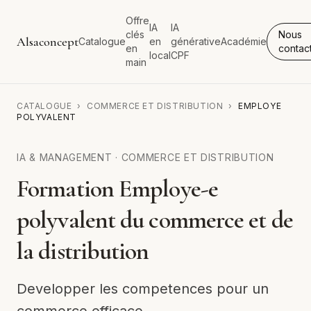
Offre
IA
IA
clés
Nous
Alsaconcept
Catalogue
en
générative
Académie
en
contac
local
CPF
main
CATALOGUE
›
COMMERCE ET DISTRIBUTION
›
EMPLOYE
POLYVALENT
IA & MANAGEMENT
·
COMMERCE ET DISTRIBUTION
Formation Employe-e
polyvalent du commerce et de
la distribution
Developper les competences pour un