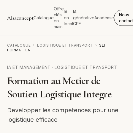
Offre
IA
IA
clés
Nous
Alsaconcept
Catalogue
en
générative
Académie
en
contac
local
CPF
main
CATALOGUE
›
LOGISTIQUE ET TRANSPORT
›
SLI
FORMATION
IA ET MANAGEMENT
·
LOGISTIQUE ET TRANSPORT
Formation au Metier de
Soutien Logistique Integre
Developper les competences pour une
logistique efficace